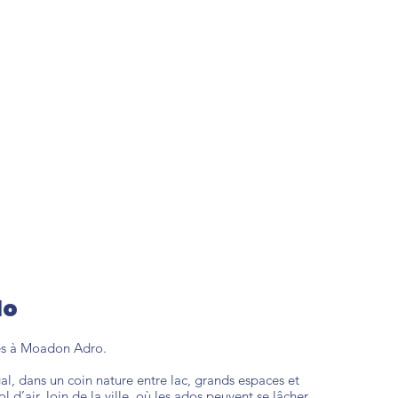
lo
ves à Moadon Adro.
al, dans un coin nature entre lac, grands espaces et
ol d’air, loin de la ville, où les ados peuvent se lâcher,