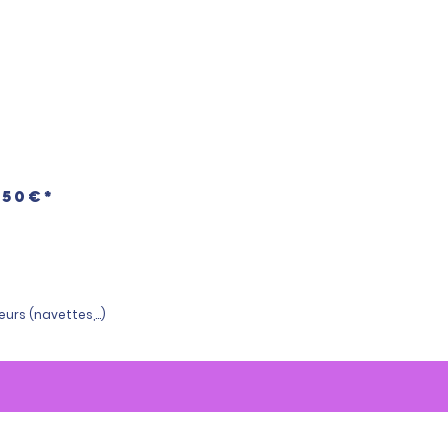
50€​​*
urs (navettes,...)