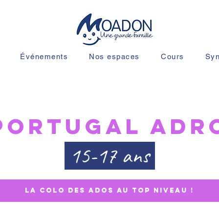
Événements
Nos espaces
Cours
Sy
portugal adr
15-17 ans
la colo des ados au top niveau !